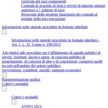
curricula dei suoi componenti
Contratti di acquisto di beni e servizi di importo stimato
superiore a 1 milione di euro
Resoconti della gestione finanziaria dei contratti al
termine della loro esecuzione
Informazioni sulle singole procedure in formato tabellare
Informazioni sulle singole procedure in formato tabellare -
Art. 1, c. 32, Legge n. 190/2012
Atti relativi alle procedure per l’affidamento di appalti pubblici di
servizi, forniture, lavori e opere, di concorsi pubblici di
progettazione, di concorsi di idee e di concessioni, compresi quelli
tra enti nell'ambito del settore pubblico
Sovvenzioni, contributi, sussidi, vantaggi economici
Rappresentazione grafica
Criteri e modalità
Criteri e modalità
ANNO 2023