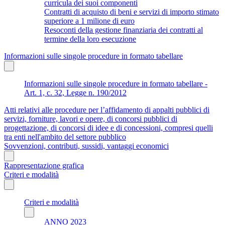
curricula dei suoi componenti
Contratti di acquisto di beni e servizi di importo stimato
superiore a 1 milione di euro
Resoconti della gestione finanziaria dei contratti al
termine della loro esecuzione
Informazioni sulle singole procedure in formato tabellare
Informazioni sulle singole procedure in formato tabellare -
Art. 1, c. 32, Legge n. 190/2012
Atti relativi alle procedure per l’affidamento di appalti pubblici di
servizi, forniture, lavori e opere, di concorsi pubblici di
progettazione, di concorsi di idee e di concessioni, compresi quelli
tra enti nell'ambito del settore pubblico
Sovvenzioni, contributi, sussidi, vantaggi economici
Rappresentazione grafica
Criteri e modalità
Criteri e modalità
ANNO 2023