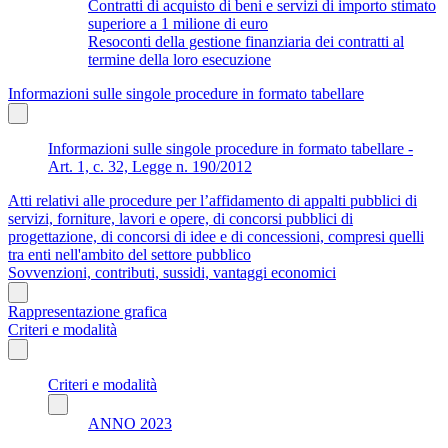
Contratti di acquisto di beni e servizi di importo stimato
superiore a 1 milione di euro
Resoconti della gestione finanziaria dei contratti al
termine della loro esecuzione
Informazioni sulle singole procedure in formato tabellare
Informazioni sulle singole procedure in formato tabellare -
Art. 1, c. 32, Legge n. 190/2012
Atti relativi alle procedure per l’affidamento di appalti pubblici di
servizi, forniture, lavori e opere, di concorsi pubblici di
progettazione, di concorsi di idee e di concessioni, compresi quelli
tra enti nell'ambito del settore pubblico
Sovvenzioni, contributi, sussidi, vantaggi economici
Rappresentazione grafica
Criteri e modalità
Criteri e modalità
ANNO 2023