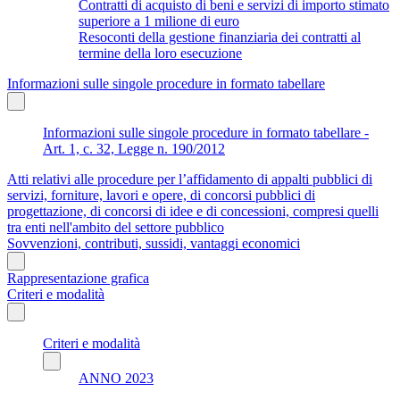
Contratti di acquisto di beni e servizi di importo stimato
superiore a 1 milione di euro
Resoconti della gestione finanziaria dei contratti al
termine della loro esecuzione
Informazioni sulle singole procedure in formato tabellare
Informazioni sulle singole procedure in formato tabellare -
Art. 1, c. 32, Legge n. 190/2012
Atti relativi alle procedure per l’affidamento di appalti pubblici di
servizi, forniture, lavori e opere, di concorsi pubblici di
progettazione, di concorsi di idee e di concessioni, compresi quelli
tra enti nell'ambito del settore pubblico
Sovvenzioni, contributi, sussidi, vantaggi economici
Rappresentazione grafica
Criteri e modalità
Criteri e modalità
ANNO 2023