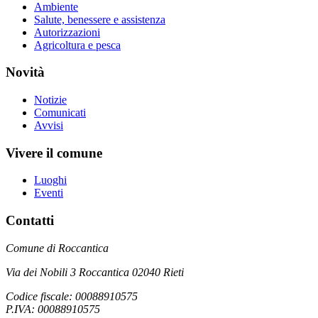
Ambiente
Salute, benessere e assistenza
Autorizzazioni
Agricoltura e pesca
Novità
Notizie
Comunicati
Avvisi
Vivere il comune
Luoghi
Eventi
Contatti
Comune di Roccantica
Via dei Nobili 3 Roccantica 02040 Rieti
Codice fiscale: 00088910575
P.IVA: 00088910575