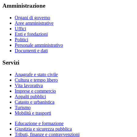
Amministrazione
Organi di governo
Aree amministrative
Uffici
Enti e fondazioni
Politici
Personale amministrativo
Documenti e dati
Servizi
Anagrafe e stato civile
Cultura e tempo libero
Vita lavorativa
Imprese e commercio
Appalti pubblici
Catasto e urbanistica
Turismo
Mobilità e trasporti
Educazione e formazione
Giustizia e sicurezza pubblica
Tributi, finanze e contravvenzioni