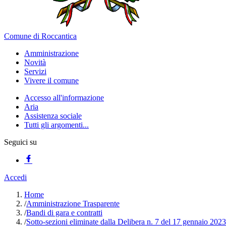
Comune di Roccantica
Amministrazione
Novità
Servizi
Vivere il comune
Accesso all'informazione
Aria
Assistenza sociale
Tutti gli argomenti...
Seguici su
Accedi
Home
/
Amministrazione Trasparente
/
Bandi di gara e contratti
/
Sotto-sezioni eliminate dalla Delibera n. 7 del 17 gennaio 2023