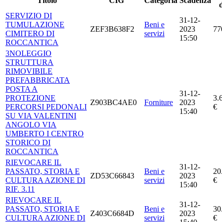
Titolo
CIG
Categoria
Scadenza
SERVIZIO DI
31-12-
TUMULAZIONE
Beni e
ZEF3B638F2
2023
77
CIMITERO DI
servizi
15:50
ROCCANTICA
3NOLEGGIO
STRUTTURA
RIMOVIBILE
PREFABBRICATA
POSTA A
31-12-
PROTEZIONE
3.
Z903BC4AE0
Forniture
2023
PERCORSI PEDONALI
€
15:40
SU VIA VALENTINI
ANGOLO VIA
UMBERTO I CENTRO
STORICO DI
ROCCANTICA
RIEVOCARE IL
31-12-
PASSATO, STORIA E
Beni e
20
ZD53C66843
2023
CULTURA AZIONE DI
servizi
€
15:40
RIF. 3.11
RIEVOCARE IL
31-12-
PASSATO, STORIA E
Beni e
30
Z403C6684D
2023
CULTURA AZIONE DI
servizi
€