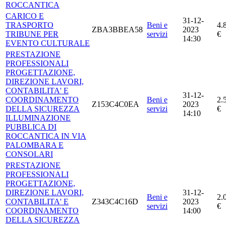
ROCCANTICA
CARICO E
31-12-
TRASPORTO
Beni e
4.
ZBA3BBEA58
2023
TRIBUNE PER
servizi
€
14:30
EVENTO CULTURALE
PRESTAZIONE
PROFESSIONALI
PROGETTAZIONE,
DIREZIONE LAVORI,
CONTABILITA' E
31-12-
COORDINAMENTO
Beni e
2.
Z153C4C0EA
2023
DELLA SICUREZZA
servizi
€
14:10
ILLUMINAZIONE
PUBBLICA DI
ROCCANTICA IN VIA
PALOMBARA E
CONSOLARI
PRESTAZIONE
PROFESSIONALI
PROGETTAZIONE,
DIREZIONE LAVORI,
31-12-
Beni e
2.
CONTABILITA' E
Z343C4C16D
2023
servizi
€
COORDINAMENTO
14:00
DELLA SICUREZZA