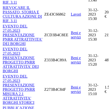
15:40
RIF. 3.11
RIEVOCARE IL
31-12-
PASSATO, STORIA E
20
ZE43C66862
Lavori
2023
CULTURA AZIONE DI
€
15:30
RIF. 3.11
EVENTO DEL
27.05.2023
31-12-
Beni e
PRESENTAZIONE
ZCD3B4C8EE
2023
21
servizi
PNRR ATTRATTIVITA'
15:30
DEI BORGHI
EVENTO DEL
27.05.2023
31-12-
PRESENTAZIONE
Beni e
Z333B4C89A
2023
48
PROGETTO PNRR
servizi
15:20
ATTRATTIVITA' DEI
BORGHI
EVENTO DEL
27.05.2023
PRESENTAZIONE
31-12-
Beni e
1.
PROGETTO PNRR
Z273B4C84F
2023
servizi
€
MISURA 2.1
15:10
ATTRATTIVITA'
BORGHI STORICI
PUBBLICAZIONE