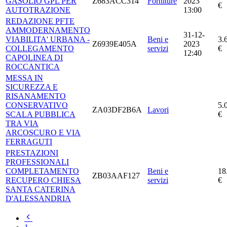
GASOLIO GPL PER
Z683ACC314
Forniture
2023
€
AUTOTRAZIONE
13:00
REDAZIONE PFTE
AMMODERNAMENTO
31-12-
VIABILITA' URBANA -
Beni e
3.
Z6939E405A
2023
COLLEGAMENTO
servizi
€
12:40
CAPOLINEA DI
ROCCANTICA
MESSA IN
SICUREZZA E
RISANAMENTO
CONSERVATIVO
5.
ZA03DF2B6A
Lavori
SCALA PUBBLICA
€
TRA VIA
ARCOSCURO E VIA
FERRAGUTI
PRESTAZIONI
PROFESSIONALI
COMPLETAMENTO
Beni e
18
ZB03AAF127
RECUPERO CHIESA
servizi
€
SANTA CATERINA
D'ALESSANDRIA
Pagina
precedente