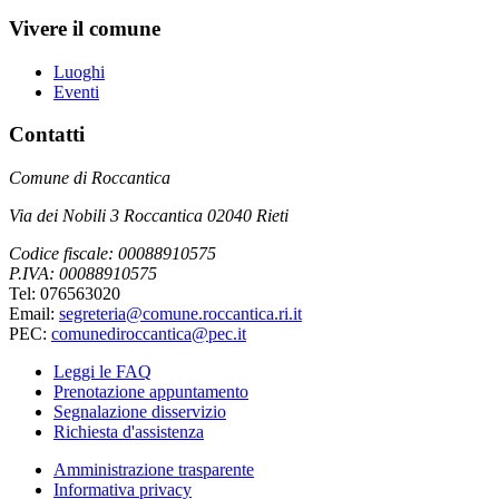
Vivere il comune
Luoghi
Eventi
Contatti
Comune di Roccantica
Via dei Nobili 3 Roccantica 02040 Rieti
Codice fiscale: 00088910575
P.IVA: 00088910575
Tel: 076563020
Email:
segreteria@comune.roccantica.ri.it
PEC:
comunediroccantica@pec.it
Leggi le FAQ
Prenotazione appuntamento
Segnalazione disservizio
Richiesta d'assistenza
Amministrazione trasparente
Informativa privacy