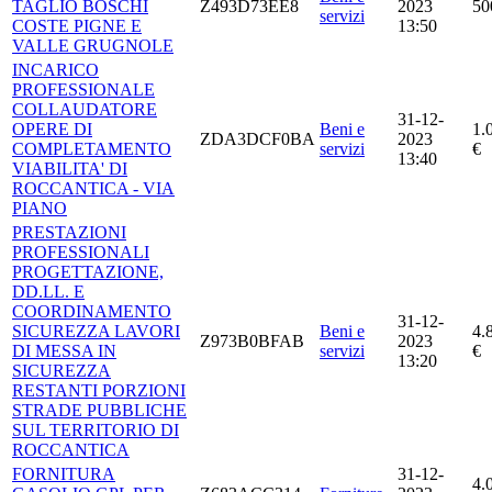
TAGLIO BOSCHI
Z493D73EE8
2023
50
servizi
COSTE PIGNE E
13:50
VALLE GRUGNOLE
INCARICO
PROFESSIONALE
COLLAUDATORE
31-12-
OPERE DI
Beni e
1.
ZDA3DCF0BA
2023
COMPLETAMENTO
servizi
€
13:40
VIABILITA' DI
ROCCANTICA - VIA
PIANO
PRESTAZIONI
PROFESSIONALI
PROGETTAZIONE,
DD.LL. E
COORDINAMENTO
31-12-
SICUREZZA LAVORI
Beni e
4.
Z973B0BFAB
2023
DI MESSA IN
servizi
€
13:20
SICUREZZA
RESTANTI PORZIONI
STRADE PUBBLICHE
SUL TERRITORIO DI
ROCCANTICA
FORNITURA
31-12-
4.