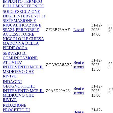
IMPIANTO TERMICO
E ILLUMINOTECNICO
SOLO ESECUZIONE
DEGLI INTERVENTI SI
SISTEMAZIONE E
RIQUALIFICAZIONE
31-12-
38
SPAZI, PERCORSI E
ZF23B76AAE
Lavori
2023
€
ACCESSI TORRE
14:00
NICCOLO II E CHIESA
MADONNA DELLA
PIEDIROCCA
SERVIZIO DI
COMUNICAZIONE
31-12-
ATTIVITA'
Beni e
38
ZCA3CA8A2A
2023
INTERVENTO MCR IL
servizi
€
13:50
MEDIOEVO CHE
RIVIVE
INDAGINI
GEOGNOSTICHE
31-12-
Beni e
9.
INTERVENTO MCR IL
Z0A3D20A23
2023
servizi
€
MEDIOEVO CHE
13:50
RIVIVE
REDAZIONE
PROGETTO DI
31-12-
Beni e