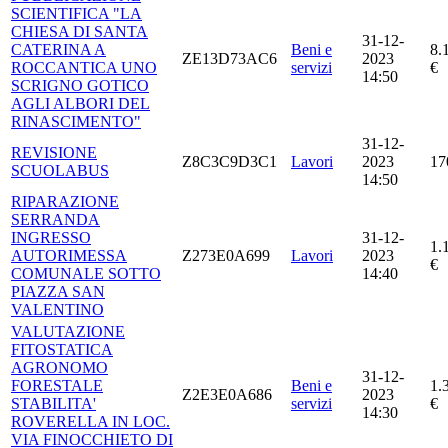
SCIENTIFICA "LA
CHIESA DI SANTA
31-12-
CATERINA A
Beni e
8.
ZE13D73AC6
2023
ROCCANTICA UNO
servizi
€
14:50
SCRIGNO GOTICO
AGLI ALBORI DEL
RINASCIMENTO"
31-12-
REVISIONE
Z8C3C9D3C1
Lavori
2023
17
SCUOLABUS
14:50
RIPARAZIONE
SERRANDA
INGRESSO
31-12-
1.
AUTORIMESSA
Z273E0A699
Lavori
2023
€
COMUNALE SOTTO
14:40
PIAZZA SAN
VALENTINO
VALUTAZIONE
FITOSTATICA
AGRONOMO
31-12-
FORESTALE
Beni e
1.
Z2E3E0A686
2023
STABILITA'
servizi
€
14:30
ROVERELLA IN LOC.
VIA FINOCCHIETO DI