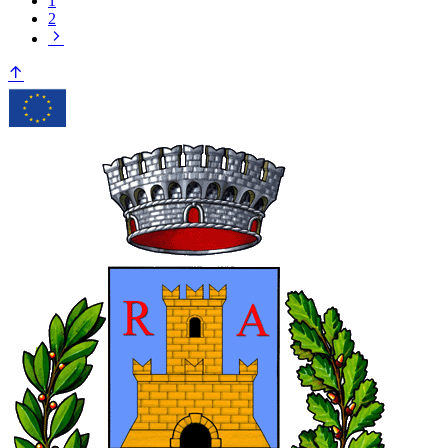
1
2
Pagina
successiva