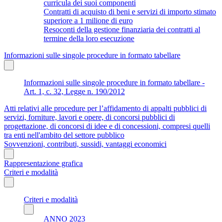
curricula dei suoi componenti
Contratti di acquisto di beni e servizi di importo stimato
superiore a 1 milione di euro
Resoconti della gestione finanziaria dei contratti al
termine della loro esecuzione
Informazioni sulle singole procedure in formato tabellare
Informazioni sulle singole procedure in formato tabellare -
Art. 1, c. 32, Legge n. 190/2012
Atti relativi alle procedure per l’affidamento di appalti pubblici di
servizi, forniture, lavori e opere, di concorsi pubblici di
progettazione, di concorsi di idee e di concessioni, compresi quelli
tra enti nell'ambito del settore pubblico
Sovvenzioni, contributi, sussidi, vantaggi economici
Rappresentazione grafica
Criteri e modalità
Criteri e modalità
ANNO 2023