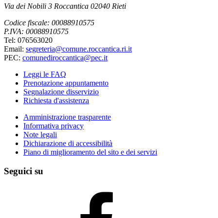
Via dei Nobili 3 Roccantica 02040 Rieti
Codice fiscale: 00088910575
P.IVA: 00088910575
Tel: 076563020
Email:
segreteria@comune.roccantica.ri.it
PEC:
comunediroccantica@pec.it
Leggi le FAQ
Prenotazione appuntamento
Segnalazione disservizio
Richiesta d'assistenza
Amministrazione trasparente
Informativa privacy
Note legali
Dichiarazione di accessibilità
Piano di miglioramento del sito e dei servizi
Seguici su