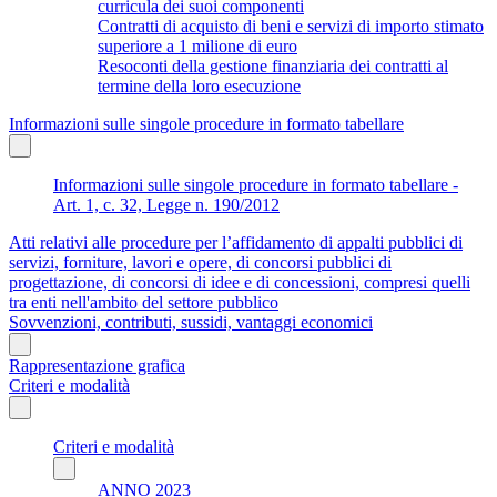
curricula dei suoi componenti
Contratti di acquisto di beni e servizi di importo stimato
superiore a 1 milione di euro
Resoconti della gestione finanziaria dei contratti al
termine della loro esecuzione
Informazioni sulle singole procedure in formato tabellare
Informazioni sulle singole procedure in formato tabellare -
Art. 1, c. 32, Legge n. 190/2012
Atti relativi alle procedure per l’affidamento di appalti pubblici di
servizi, forniture, lavori e opere, di concorsi pubblici di
progettazione, di concorsi di idee e di concessioni, compresi quelli
tra enti nell'ambito del settore pubblico
Sovvenzioni, contributi, sussidi, vantaggi economici
Rappresentazione grafica
Criteri e modalità
Criteri e modalità
ANNO 2023