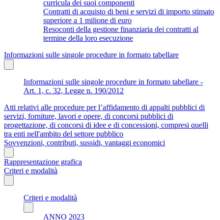
curricula dei suoi componenti
Contratti di acquisto di beni e servizi di importo stimato
superiore a 1 milione di euro
Resoconti della gestione finanziaria dei contratti al
termine della loro esecuzione
Informazioni sulle singole procedure in formato tabellare
Informazioni sulle singole procedure in formato tabellare -
Art. 1, c. 32, Legge n. 190/2012
Atti relativi alle procedure per l’affidamento di appalti pubblici di
servizi, forniture, lavori e opere, di concorsi pubblici di
progettazione, di concorsi di idee e di concessioni, compresi quelli
tra enti nell'ambito del settore pubblico
Sovvenzioni, contributi, sussidi, vantaggi economici
Rappresentazione grafica
Criteri e modalità
Criteri e modalità
ANNO 2023