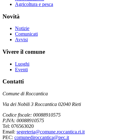
Agricoltura e pesca
Novità
Notizie
Comunicati
Avvisi
Vivere il comune
Luoghi
Eventi
Contatti
Comune di Roccantica
Via dei Nobili 3 Roccantica 02040 Rieti
Codice fiscale: 00088910575
P.IVA: 00088910575
Tel: 076563020
Email:
segreteria@comune.roccantica.ri.it
PEC:
comunediroccantica@pec.it