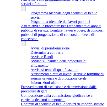
servizi e forniture
Programma biennale degli acquisiti di beni e
servizi
Programma triennale dei lavori pubblici
Atti relativi alle procedure per l'affidamento di appalti
pubblici di servizi, forniture, lavori e opere, di concorsi
pubblici di progettazione, di concorsi di idee e di
concessioni
Avvisi di preinformazione
Determina a contrarre
Avvisi e Bandi
Avviso sui risultati delle procedure di
affidamento
Avvisi sistema di qualificazione
Affidamenti diretti di lavori, servizi e forniture di
somma urgenza e di protezione civile
Informazioni ulteriori
Provvedimenti di esclusione e di ammissione dalle
procedure di gara
Composizione della commissione giudicatrice e
curricula dei suoi componenti
Contratti di acquisto di beni e servizi di importo stimato