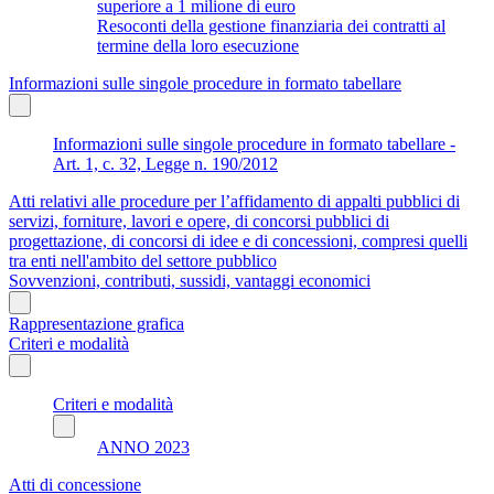
superiore a 1 milione di euro
Resoconti della gestione finanziaria dei contratti al
termine della loro esecuzione
Informazioni sulle singole procedure in formato tabellare
Informazioni sulle singole procedure in formato tabellare -
Art. 1, c. 32, Legge n. 190/2012
Atti relativi alle procedure per l’affidamento di appalti pubblici di
servizi, forniture, lavori e opere, di concorsi pubblici di
progettazione, di concorsi di idee e di concessioni, compresi quelli
tra enti nell'ambito del settore pubblico
Sovvenzioni, contributi, sussidi, vantaggi economici
Rappresentazione grafica
Criteri e modalità
Criteri e modalità
ANNO 2023
Atti di concessione