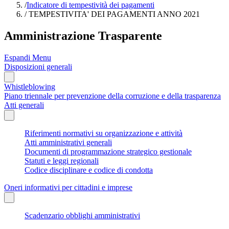
/
Indicatore di tempestività dei pagamenti
/
TEMPESTIVITA' DEI PAGAMENTI ANNO 2021
Amministrazione Trasparente
Espandi Menu
Disposizioni generali
Whistleblowing
Piano triennale per prevenzione della corruzione e della trasparenza
Atti generali
Riferimenti normativi su organizzazione e attività
Atti amministrativi generali
Documenti di programmazione strategico gestionale
Statuti e leggi regionali
Codice disciplinare e codice di condotta
Oneri informativi per cittadini e imprese
Scadenzario obblighi amministrativi