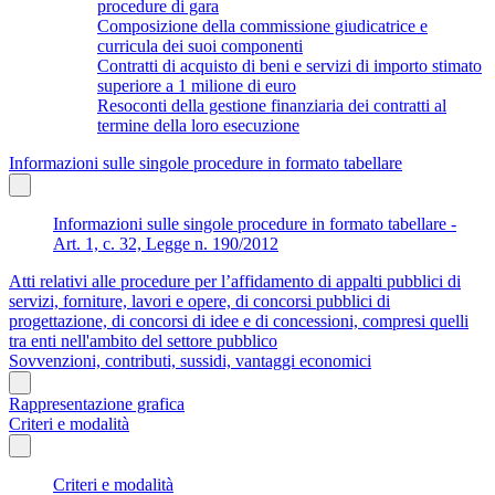
procedure di gara
Composizione della commissione giudicatrice e
curricula dei suoi componenti
Contratti di acquisto di beni e servizi di importo stimato
superiore a 1 milione di euro
Resoconti della gestione finanziaria dei contratti al
termine della loro esecuzione
Informazioni sulle singole procedure in formato tabellare
Informazioni sulle singole procedure in formato tabellare -
Art. 1, c. 32, Legge n. 190/2012
Atti relativi alle procedure per l’affidamento di appalti pubblici di
servizi, forniture, lavori e opere, di concorsi pubblici di
progettazione, di concorsi di idee e di concessioni, compresi quelli
tra enti nell'ambito del settore pubblico
Sovvenzioni, contributi, sussidi, vantaggi economici
Rappresentazione grafica
Criteri e modalità
Criteri e modalità