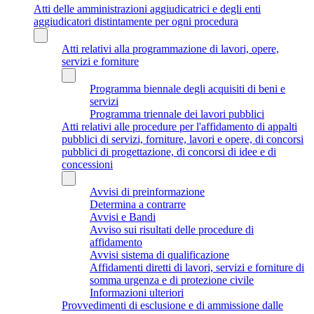
Atti delle amministrazioni aggiudicatrici e degli enti
aggiudicatori distintamente per ogni procedura
Atti relativi alla programmazione di lavori, opere,
servizi e forniture
Programma biennale degli acquisiti di beni e
servizi
Programma triennale dei lavori pubblici
Atti relativi alle procedure per l'affidamento di appalti
pubblici di servizi, forniture, lavori e opere, di concorsi
pubblici di progettazione, di concorsi di idee e di
concessioni
Avvisi di preinformazione
Determina a contrarre
Avvisi e Bandi
Avviso sui risultati delle procedure di
affidamento
Avvisi sistema di qualificazione
Affidamenti diretti di lavori, servizi e forniture di
somma urgenza e di protezione civile
Informazioni ulteriori
Provvedimenti di esclusione e di ammissione dalle