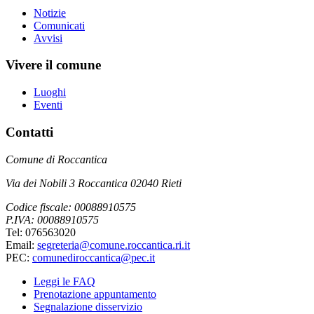
Notizie
Comunicati
Avvisi
Vivere il comune
Luoghi
Eventi
Contatti
Comune di Roccantica
Via dei Nobili 3 Roccantica 02040 Rieti
Codice fiscale: 00088910575
P.IVA: 00088910575
Tel: 076563020
Email:
segreteria@comune.roccantica.ri.it
PEC:
comunediroccantica@pec.it
Leggi le FAQ
Prenotazione appuntamento
Segnalazione disservizio