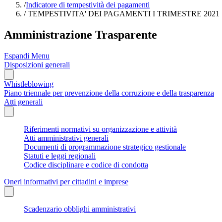
/
Indicatore di tempestività dei pagamenti
/
TEMPESTIVITA' DEI PAGAMENTI I TRIMESTRE 2021
Amministrazione Trasparente
Espandi Menu
Disposizioni generali
Whistleblowing
Piano triennale per prevenzione della corruzione e della trasparenza
Atti generali
Riferimenti normativi su organizzazione e attività
Atti amministrativi generali
Documenti di programmazione strategico gestionale
Statuti e leggi regionali
Codice disciplinare e codice di condotta
Oneri informativi per cittadini e imprese
Scadenzario obblighi amministrativi