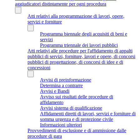
aggiudicatori distintamente per ogni procedura
Atti relativi alla programmazione di lavori, opere,
servizi e forniture
Programma biennale degli acquisiti di beni e
servizi
Programma triennale dei lavori pubblici
Atti relativi alle procedure per l'affidamento di appalti
pubblici di servizi, forniture, lavori e opere, di concorsi
pubblici di progettazione, di concorsi di idee e di
concessioni
Avvisi di preinformazione
Determina a contrarre
Avvisi e Bandi
Avviso sui risultati delle procedure di
affidamento
Avvisi sistema di qualificazione
Affidamenti diretti di lavori, servizi e forniture di
somma urgenza e di protezione civile
Informazioni ulteriori
Provvedimenti di esclusione e di ammissione dalle
procedure di gara