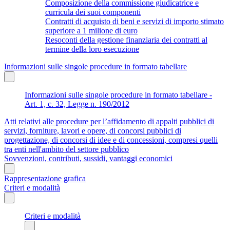
Composizione della commissione giudicatrice e
curricula dei suoi componenti
Contratti di acquisto di beni e servizi di importo stimato
superiore a 1 milione di euro
Resoconti della gestione finanziaria dei contratti al
termine della loro esecuzione
Informazioni sulle singole procedure in formato tabellare
Informazioni sulle singole procedure in formato tabellare -
Art. 1, c. 32, Legge n. 190/2012
Atti relativi alle procedure per l’affidamento di appalti pubblici di
servizi, forniture, lavori e opere, di concorsi pubblici di
progettazione, di concorsi di idee e di concessioni, compresi quelli
tra enti nell'ambito del settore pubblico
Sovvenzioni, contributi, sussidi, vantaggi economici
Rappresentazione grafica
Criteri e modalità
Criteri e modalità