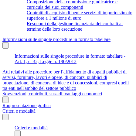
Composizione della commissione giudicatrice e
curricula dei suoi componenti
Contratti di acquisto di beni e servizi di importo stimato
superiore a 1 milione di euro
Resoconti della gestione finanziaria dei contratti al
termine della loro esecuzione
Informazioni sulle singole procedure in formato tabellare
Informazioni sulle singole procedure in formato tabellare -
Art. 1, c. 32, Legge n. 190/2012
Atti relativi alle procedure per l’affidamento di appalti pubblici di
servizi, forniture, lavori e opere, di concorsi pubblici di
progettazione, di concorsi di idee e di concessioni, compresi quelli
tra enti nell'ambito del settore pubblico
Sovvenzioni, contributi, sussidi, vantaggi economici
Rappresentazione grafica
Criteri e modalità
Criteri e modalità