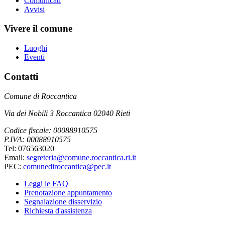
Comunicati
Avvisi
Vivere il comune
Luoghi
Eventi
Contatti
Comune di Roccantica
Via dei Nobili 3 Roccantica 02040 Rieti
Codice fiscale: 00088910575
P.IVA: 00088910575
Tel: 076563020
Email:
segreteria@comune.roccantica.ri.it
PEC:
comunediroccantica@pec.it
Leggi le FAQ
Prenotazione appuntamento
Segnalazione disservizio
Richiesta d'assistenza