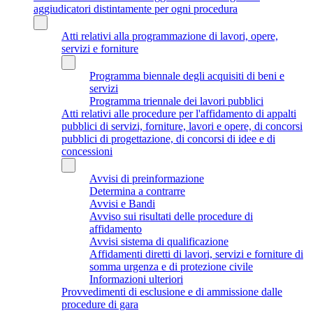
aggiudicatori distintamente per ogni procedura
Atti relativi alla programmazione di lavori, opere,
servizi e forniture
Programma biennale degli acquisiti di beni e
servizi
Programma triennale dei lavori pubblici
Atti relativi alle procedure per l'affidamento di appalti
pubblici di servizi, forniture, lavori e opere, di concorsi
pubblici di progettazione, di concorsi di idee e di
concessioni
Avvisi di preinformazione
Determina a contrarre
Avvisi e Bandi
Avviso sui risultati delle procedure di
affidamento
Avvisi sistema di qualificazione
Affidamenti diretti di lavori, servizi e forniture di
somma urgenza e di protezione civile
Informazioni ulteriori
Provvedimenti di esclusione e di ammissione dalle
procedure di gara