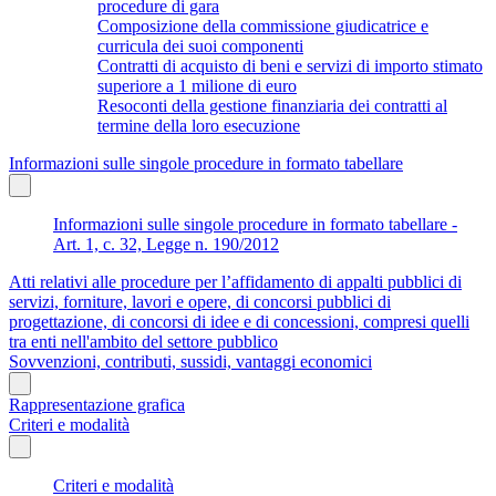
procedure di gara
Composizione della commissione giudicatrice e
curricula dei suoi componenti
Contratti di acquisto di beni e servizi di importo stimato
superiore a 1 milione di euro
Resoconti della gestione finanziaria dei contratti al
termine della loro esecuzione
Informazioni sulle singole procedure in formato tabellare
Informazioni sulle singole procedure in formato tabellare -
Art. 1, c. 32, Legge n. 190/2012
Atti relativi alle procedure per l’affidamento di appalti pubblici di
servizi, forniture, lavori e opere, di concorsi pubblici di
progettazione, di concorsi di idee e di concessioni, compresi quelli
tra enti nell'ambito del settore pubblico
Sovvenzioni, contributi, sussidi, vantaggi economici
Rappresentazione grafica
Criteri e modalità
Criteri e modalità