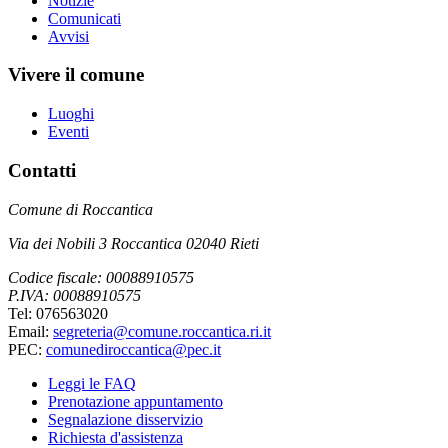
Notizie
Comunicati
Avvisi
Vivere il comune
Luoghi
Eventi
Contatti
Comune di Roccantica
Via dei Nobili 3 Roccantica 02040 Rieti
Codice fiscale: 00088910575
P.IVA: 00088910575
Tel: 076563020
Email:
segreteria@comune.roccantica.ri.it
PEC:
comunediroccantica@pec.it
Leggi le FAQ
Prenotazione appuntamento
Segnalazione disservizio
Richiesta d'assistenza