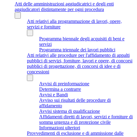
Atti delle amministrazioni aggiudicatrici e degli enti
aggiudicatori distintamente per ogni procedura
Atti relativi alla programmazione di lavori, opere,
servizi e forniture
Programma biennale degli acquisiti di beni e
servizi
Programma triennale dei lavori pubblici
Atti relativi alle procedure per l'affidamento di appalti
pubblici di servizi, forniture, lavori e opere, di concorsi
pubblici di progettazione, di concorsi di idee e di
concessioni
Avvisi di preinformazione
Determina a contrarre
Avvisi e Bandi
Avviso sui risultati delle procedure di
affidamento
Avvisi sistema di qualificazione
Affidamenti diretti di lavori, servizi e forniture di
somma urgenza e di protezione civile
Informazioni ulteriori
Provvedimenti di esclusione e di ammissione dalle