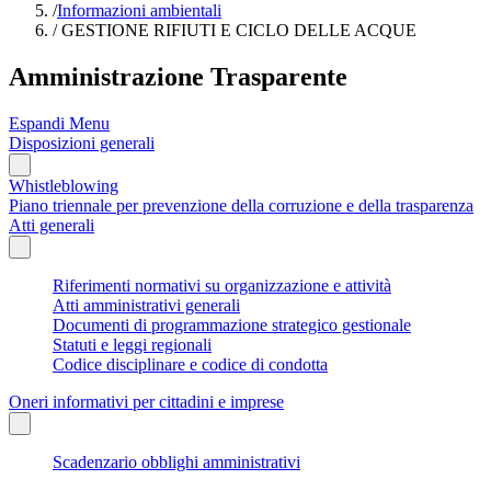
/
Informazioni ambientali
/
GESTIONE RIFIUTI E CICLO DELLE ACQUE
Amministrazione Trasparente
Espandi Menu
Disposizioni generali
Whistleblowing
Piano triennale per prevenzione della corruzione e della trasparenza
Atti generali
Riferimenti normativi su organizzazione e attività
Atti amministrativi generali
Documenti di programmazione strategico gestionale
Statuti e leggi regionali
Codice disciplinare e codice di condotta
Oneri informativi per cittadini e imprese
Scadenzario obblighi amministrativi