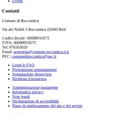
Eventi
Contatti
Comune di Roccantica
Via dei Nobili 3 Roccantica 02040 Rieti
Codice fiscale: 00088910575
P.IVA: 00088910575
Tel: 076563020
Email:
segreteria@comune.roccantica.ri.it
PEC:
comunediroccantica@pec.it
Leggi le FAQ
Prenotazione appuntamento
Segnalazione disservizio
Richiesta d'assistenza
Amministrazione trasparente
Informativa privacy
Note legali
Dichiarazione di accessibilità
Piano di miglioramento del sito e dei servizi