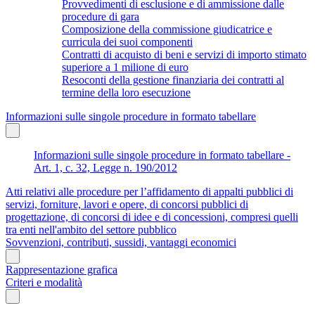
Provvedimenti di esclusione e di ammissione dalle
procedure di gara
Composizione della commissione giudicatrice e
curricula dei suoi componenti
Contratti di acquisto di beni e servizi di importo stimato
superiore a 1 milione di euro
Resoconti della gestione finanziaria dei contratti al
termine della loro esecuzione
Informazioni sulle singole procedure in formato tabellare
Informazioni sulle singole procedure in formato tabellare -
Art. 1, c. 32, Legge n. 190/2012
Atti relativi alle procedure per l’affidamento di appalti pubblici di
servizi, forniture, lavori e opere, di concorsi pubblici di
progettazione, di concorsi di idee e di concessioni, compresi quelli
tra enti nell'ambito del settore pubblico
Sovvenzioni, contributi, sussidi, vantaggi economici
Rappresentazione grafica
Criteri e modalità