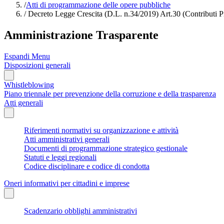
/
Atti di programmazione delle opere pubbliche
/
Decreto Legge Crescita (D.L. n.34/2019) Art.30 (Contributi Pi
Amministrazione Trasparente
Espandi Menu
Disposizioni generali
Whistleblowing
Piano triennale per prevenzione della corruzione e della trasparenza
Atti generali
Riferimenti normativi su organizzazione e attività
Atti amministrativi generali
Documenti di programmazione strategico gestionale
Statuti e leggi regionali
Codice disciplinare e codice di condotta
Oneri informativi per cittadini e imprese
Scadenzario obblighi amministrativi