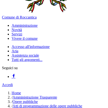
Comune di Roccantica
Amministrazione
Novità
Servizi
Vivere il comune
Accesso all'informazione
Aria
Assistenza sociale
Tutti gli argomenti...
Seguici su
Accedi
Home
/
Amministrazione Trasparente
/
Opere pubbliche
/
Atti di programmazione delle opere pubbliche