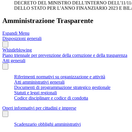
DECRETO DEL MINISTRO DELL'INTERNO DELL'11/11/202
DELLO STATO PER L'ANNO FINANZIARIO 2023 E BIL
Amministrazione Trasparente
Espandi Menu
Disposizioni generali
Whistleblowing
Piano triennale per prevenzione della corruzione e della trasparenza
Atti generali
Riferimenti normativi su organizzazione e attività
Atti amministrativi generali
Documenti di programmazione strategico gestionale
Statuti e leggi regionali
Codice disciplinare e codice di condotta
Oneri informativi per cittadini e imprese
Scadenzario obblighi amministrativi