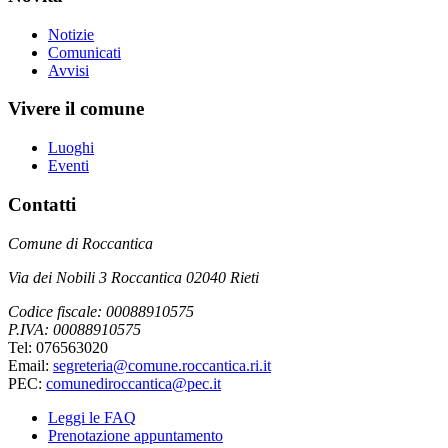
Notizie
Comunicati
Avvisi
Vivere il comune
Luoghi
Eventi
Contatti
Comune di Roccantica
Via dei Nobili 3 Roccantica 02040 Rieti
Codice fiscale: 00088910575
P.IVA: 00088910575
Tel: 076563020
Email:
segreteria@comune.roccantica.ri.it
PEC:
comunediroccantica@pec.it
Leggi le FAQ
Prenotazione appuntamento