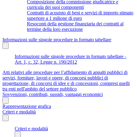
Composizione della commissione giudicatrice e
curricula dei suoi componenti
Contratti di acquisto di beni e servizi di importo stimato
superiore a 1 milione di euro
Resoconti della gestione finanziaria dei contratti al
termine della loro esecuzione
Informazioni sulle singole procedure in formato tabellare
Informazioni sulle singole procedure in formato tabellare -
Art. 1, c. 32, Legge n. 190/2012
Atti relativi alle procedure per l’affidamento di appalti pubblici di
servizi, forniture, lavori e opere, di concorsi pubblici di
progettazione, di concorsi di idee e di concessioni, compresi quelli
tra enti nell'ambito del settore pubblico
Sovvenzioni, contributi, sussidi, vantaggi economici
Rappresentazione grafica
Criteri e modalità
Criteri e modalità