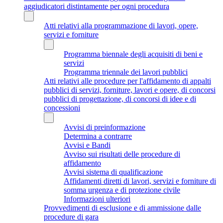
aggiudicatori distintamente per ogni procedura
Atti relativi alla programmazione di lavori, opere,
servizi e forniture
Programma biennale degli acquisiti di beni e
servizi
Programma triennale dei lavori pubblici
Atti relativi alle procedure per l'affidamento di appalti
pubblici di servizi, forniture, lavori e opere, di concorsi
pubblici di progettazione, di concorsi di idee e di
concessioni
Avvisi di preinformazione
Determina a contrarre
Avvisi e Bandi
Avviso sui risultati delle procedure di
affidamento
Avvisi sistema di qualificazione
Affidamenti diretti di lavori, servizi e forniture di
somma urgenza e di protezione civile
Informazioni ulteriori
Provvedimenti di esclusione e di ammissione dalle
procedure di gara