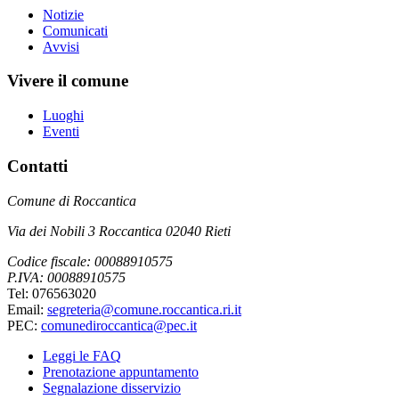
Notizie
Comunicati
Avvisi
Vivere il comune
Luoghi
Eventi
Contatti
Comune di Roccantica
Via dei Nobili 3 Roccantica 02040 Rieti
Codice fiscale: 00088910575
P.IVA: 00088910575
Tel: 076563020
Email:
segreteria@comune.roccantica.ri.it
PEC:
comunediroccantica@pec.it
Leggi le FAQ
Prenotazione appuntamento
Segnalazione disservizio