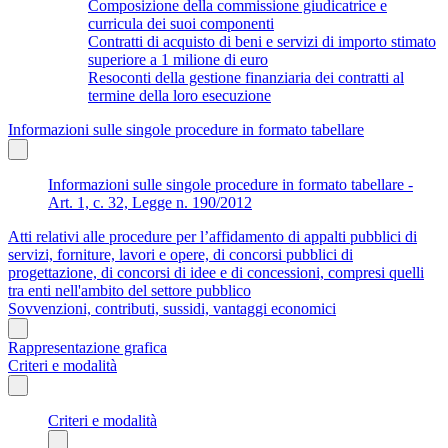
Composizione della commissione giudicatrice e
curricula dei suoi componenti
Contratti di acquisto di beni e servizi di importo stimato
superiore a 1 milione di euro
Resoconti della gestione finanziaria dei contratti al
termine della loro esecuzione
Informazioni sulle singole procedure in formato tabellare
Informazioni sulle singole procedure in formato tabellare -
Art. 1, c. 32, Legge n. 190/2012
Atti relativi alle procedure per l’affidamento di appalti pubblici di
servizi, forniture, lavori e opere, di concorsi pubblici di
progettazione, di concorsi di idee e di concessioni, compresi quelli
tra enti nell'ambito del settore pubblico
Sovvenzioni, contributi, sussidi, vantaggi economici
Rappresentazione grafica
Criteri e modalità
Criteri e modalità