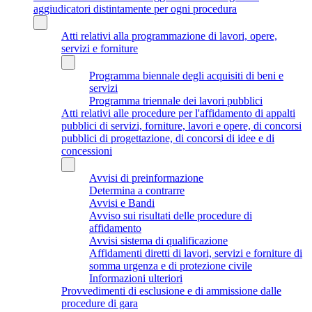
aggiudicatori distintamente per ogni procedura
Atti relativi alla programmazione di lavori, opere,
servizi e forniture
Programma biennale degli acquisiti di beni e
servizi
Programma triennale dei lavori pubblici
Atti relativi alle procedure per l'affidamento di appalti
pubblici di servizi, forniture, lavori e opere, di concorsi
pubblici di progettazione, di concorsi di idee e di
concessioni
Avvisi di preinformazione
Determina a contrarre
Avvisi e Bandi
Avviso sui risultati delle procedure di
affidamento
Avvisi sistema di qualificazione
Affidamenti diretti di lavori, servizi e forniture di
somma urgenza e di protezione civile
Informazioni ulteriori
Provvedimenti di esclusione e di ammissione dalle
procedure di gara