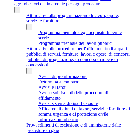
aggiudicatori distintamente per ogni procedura
Atti relativi alla programmazione di lavori, opere,
servizi e forniture
Programma biennale degli acquisiti di beni e
servizi
Programma triennale dei lavori pubblici
Atti relativi alle procedure per l'affidamento di appalti
pubblici di servizi, forniture, lavori e opere, di concorsi
pubblici di progettazione, di concorsi di idee e di
concessioni
Avvisi di preinformazione
Determina a contrarre
Avvisi e Bandi
Avviso sui risultati delle procedure di
affidamento
Avvisi sistema di qualificazione
Affidamenti diretti di lavori, servizi e forniture di
somma urgenza e di protezione civile
Informazioni ulteriori
Provvedimenti di esclusione e di ammissione dalle
procedure di gara