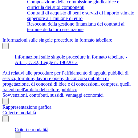
Composizione della commissione giudicatrice e
curricula dei suoi componenti
Contratti di acquisto di beni e servizi di importo stimato
superiore a 1 milione di euro
Resoconti della gestione finanziaria dei contratti al
termine della loro esecuzione
Informazioni sulle singole procedure in formato tabellare
Informazioni sulle singole procedure in formato tabellare -
Art. 1, c. 32, Legge n. 190/2012
Atti relativi alle procedure per l’affidamento di appalti pubblici di
servizi, forniture, lavori e opere, di concorsi pubblici di
progettazione, di concorsi di idee e di concessioni, compresi quelli
tra enti nell'ambito del settore pubblico
Sovvenzioni, contributi, sussidi, vantaggi economici
Rappresentazione grafica
Criteri e modalità
Criteri e modalità