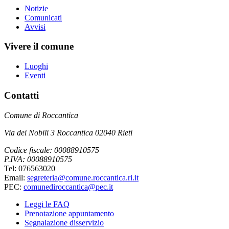
Notizie
Comunicati
Avvisi
Vivere il comune
Luoghi
Eventi
Contatti
Comune di Roccantica
Via dei Nobili 3 Roccantica 02040 Rieti
Codice fiscale: 00088910575
P.IVA: 00088910575
Tel: 076563020
Email:
segreteria@comune.roccantica.ri.it
PEC:
comunediroccantica@pec.it
Leggi le FAQ
Prenotazione appuntamento
Segnalazione disservizio