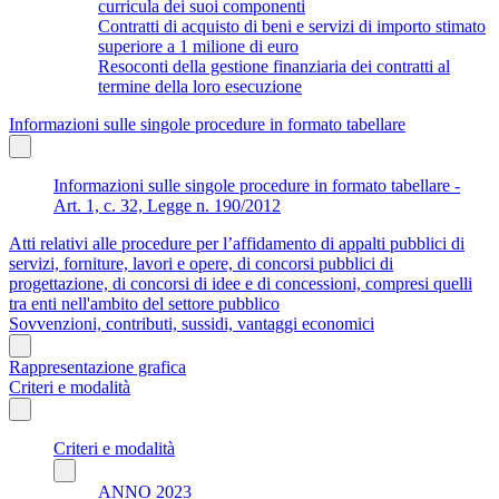
curricula dei suoi componenti
Contratti di acquisto di beni e servizi di importo stimato
superiore a 1 milione di euro
Resoconti della gestione finanziaria dei contratti al
termine della loro esecuzione
Informazioni sulle singole procedure in formato tabellare
Informazioni sulle singole procedure in formato tabellare -
Art. 1, c. 32, Legge n. 190/2012
Atti relativi alle procedure per l’affidamento di appalti pubblici di
servizi, forniture, lavori e opere, di concorsi pubblici di
progettazione, di concorsi di idee e di concessioni, compresi quelli
tra enti nell'ambito del settore pubblico
Sovvenzioni, contributi, sussidi, vantaggi economici
Rappresentazione grafica
Criteri e modalità
Criteri e modalità
ANNO 2023