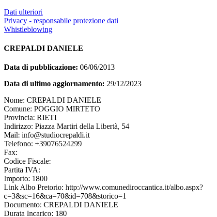
Dati ulteriori
Privacy - responsabile protezione dati
Whistleblowing
CREPALDI DANIELE
Data di pubblicazione:
06/06/2013
Data di ultimo aggiornamento:
29/12/2023
Nome: CREPALDI DANIELE
Comune: POGGIO MIRTETO
Provincia: RIETI
Indirizzo: Piazza Martiri della Libertà, 54
Mail: info@studiocrepaldi.it
Telefono: +39076524299
Fax:
Codice Fiscale:
Partita IVA:
Importo: 1800
Link Albo Pretorio: http://www.comunediroccantica.it/albo.aspx?
c=3&sc=16&ca=70&id=708&storico=1
Documento: CREPALDI DANIELE
Durata Incarico: 180