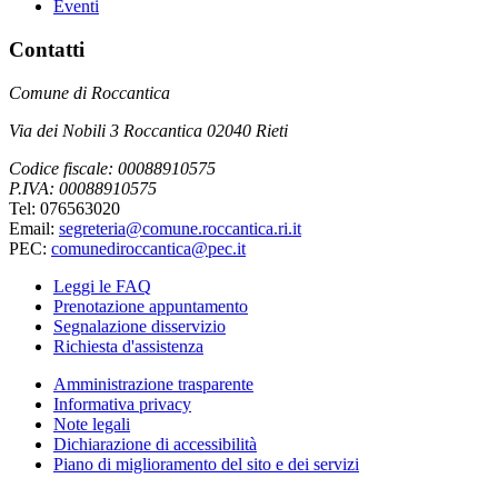
Eventi
Contatti
Comune di Roccantica
Via dei Nobili 3 Roccantica 02040 Rieti
Codice fiscale: 00088910575
P.IVA: 00088910575
Tel: 076563020
Email:
segreteria@comune.roccantica.ri.it
PEC:
comunediroccantica@pec.it
Leggi le FAQ
Prenotazione appuntamento
Segnalazione disservizio
Richiesta d'assistenza
Amministrazione trasparente
Informativa privacy
Note legali
Dichiarazione di accessibilità
Piano di miglioramento del sito e dei servizi