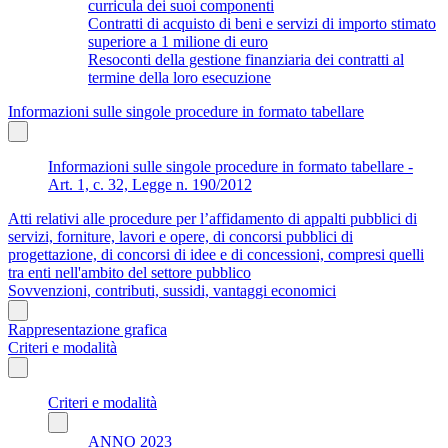
curricula dei suoi componenti
Contratti di acquisto di beni e servizi di importo stimato
superiore a 1 milione di euro
Resoconti della gestione finanziaria dei contratti al
termine della loro esecuzione
Informazioni sulle singole procedure in formato tabellare
Informazioni sulle singole procedure in formato tabellare -
Art. 1, c. 32, Legge n. 190/2012
Atti relativi alle procedure per l’affidamento di appalti pubblici di
servizi, forniture, lavori e opere, di concorsi pubblici di
progettazione, di concorsi di idee e di concessioni, compresi quelli
tra enti nell'ambito del settore pubblico
Sovvenzioni, contributi, sussidi, vantaggi economici
Rappresentazione grafica
Criteri e modalità
Criteri e modalità
ANNO 2023