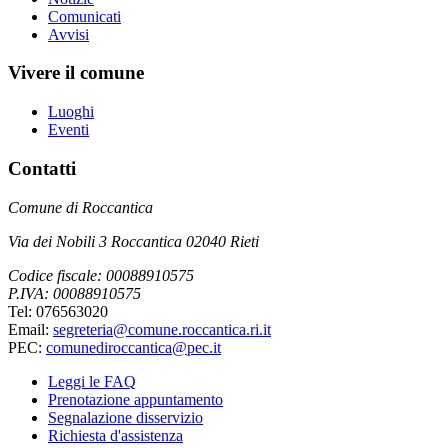
Comunicati
Avvisi
Vivere il comune
Luoghi
Eventi
Contatti
Comune di Roccantica
Via dei Nobili 3 Roccantica 02040 Rieti
Codice fiscale: 00088910575
P.IVA: 00088910575
Tel: 076563020
Email:
segreteria@comune.roccantica.ri.it
PEC:
comunediroccantica@pec.it
Leggi le FAQ
Prenotazione appuntamento
Segnalazione disservizio
Richiesta d'assistenza