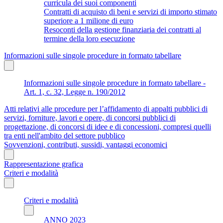
curricula dei suoi componenti
Contratti di acquisto di beni e servizi di importo stimato
superiore a 1 milione di euro
Resoconti della gestione finanziaria dei contratti al
termine della loro esecuzione
Informazioni sulle singole procedure in formato tabellare
Informazioni sulle singole procedure in formato tabellare -
Art. 1, c. 32, Legge n. 190/2012
Atti relativi alle procedure per l’affidamento di appalti pubblici di
servizi, forniture, lavori e opere, di concorsi pubblici di
progettazione, di concorsi di idee e di concessioni, compresi quelli
tra enti nell'ambito del settore pubblico
Sovvenzioni, contributi, sussidi, vantaggi economici
Rappresentazione grafica
Criteri e modalità
Criteri e modalità
ANNO 2023