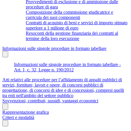
Provvedimenti di esclusione e di ammissione dalle
procedure di gara
Composizione della commissione giudicatrice e
curricula dei suoi componenti
Contratti di acquisto di beni e servizi di importo stimato
superiore a 1 milione di euro
Resoconti della gestione finanziaria dei contratti al
termine della loro esecuzione
Informazioni sulle singole procedure in formato tabellare
Informazioni sulle singole procedure in formato tabellare -
Art. 1, c. 32, Legge n. 190/2012
Atti relativi alle procedure per l’affidamento di appalti pubblici di
servizi, forniture, lavori e opere, di concorsi pubblici di
progettazione, di concorsi di idee e di concessioni, compresi quelli
tra enti nell'ambito del settore pubblico
Sovvenzioni, contributi, sussidi, vantaggi economici
Rappresentazione grafica
Criteri e modalità