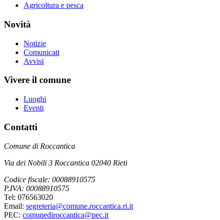
Agricoltura e pesca
Novità
Notizie
Comunicati
Avvisi
Vivere il comune
Luoghi
Eventi
Contatti
Comune di Roccantica
Via dei Nobili 3 Roccantica 02040 Rieti
Codice fiscale: 00088910575
P.IVA: 00088910575
Tel: 076563020
Email:
segreteria@comune.roccantica.ri.it
PEC:
comunediroccantica@pec.it