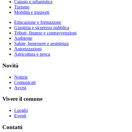
Catasto e urbanistica
Turismo
Mobilità e trasporti
Educazione e formazione
Giustizia e sicurezza pubblica
Tributi, finanze e contravvenzioni
Ambiente
Salute, benessere e assistenza
Autorizzazioni
Agricoltura e pesca
Novità
Notizie
Comunicati
Avvisi
Vivere il comune
Luoghi
Eventi
Contatti