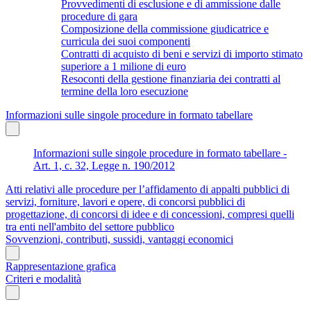
Provvedimenti di esclusione e di ammissione dalle
procedure di gara
Composizione della commissione giudicatrice e
curricula dei suoi componenti
Contratti di acquisto di beni e servizi di importo stimato
superiore a 1 milione di euro
Resoconti della gestione finanziaria dei contratti al
termine della loro esecuzione
Informazioni sulle singole procedure in formato tabellare
Informazioni sulle singole procedure in formato tabellare -
Art. 1, c. 32, Legge n. 190/2012
Atti relativi alle procedure per l’affidamento di appalti pubblici di
servizi, forniture, lavori e opere, di concorsi pubblici di
progettazione, di concorsi di idee e di concessioni, compresi quelli
tra enti nell'ambito del settore pubblico
Sovvenzioni, contributi, sussidi, vantaggi economici
Rappresentazione grafica
Criteri e modalità