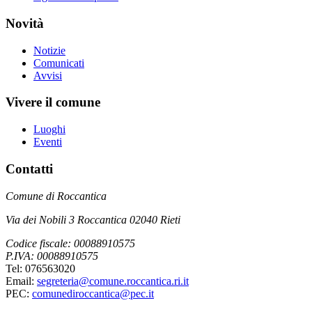
Novità
Notizie
Comunicati
Avvisi
Vivere il comune
Luoghi
Eventi
Contatti
Comune di Roccantica
Via dei Nobili 3 Roccantica 02040 Rieti
Codice fiscale: 00088910575
P.IVA: 00088910575
Tel: 076563020
Email:
segreteria@comune.roccantica.ri.it
PEC:
comunediroccantica@pec.it