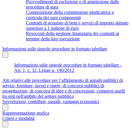
Provvedimenti di esclusione e di ammissione dalle
procedure di gara
Composizione della commissione giudicatrice e
curricula dei suoi componenti
Contratti di acquisto di beni e servizi di importo stimato
superiore a 1 milione di euro
Resoconti della gestione finanziaria dei contratti al
termine della loro esecuzione
Informazioni sulle singole procedure in formato tabellare
Informazioni sulle singole procedure in formato tabellare -
Art. 1, c. 32, Legge n. 190/2012
Atti relativi alle procedure per l’affidamento di appalti pubblici di
servizi, forniture, lavori e opere, di concorsi pubblici di
progettazione, di concorsi di idee e di concessioni, compresi quelli
tra enti nell'ambito del settore pubblico
Sovvenzioni, contributi, sussidi, vantaggi economici
Rappresentazione grafica
Criteri e modalità