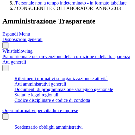
/
Personale non a tempo indeterminato - in formato tabellare
/
CONSULENTI E COLLABORATORI ANNO 2013
Amministrazione Trasparente
Espandi Menu
Disposizioni generali
Whistleblowing
Piano triennale per prevenzione della corruzione e della trasparenza
Atti generali
Riferimenti normativi su organizzazione e attività
Atti amministrativi generali
Documenti di programmazione strategico gestionale
Statuti e leggi regionali
Codice disciplinare e codice di condotta
Oneri informativi per cittadini e imprese
Scadenzario obblighi amministrativi