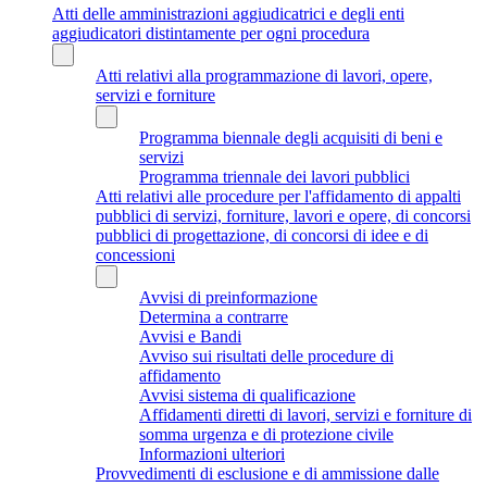
Atti delle amministrazioni aggiudicatrici e degli enti
aggiudicatori distintamente per ogni procedura
Atti relativi alla programmazione di lavori, opere,
servizi e forniture
Programma biennale degli acquisiti di beni e
servizi
Programma triennale dei lavori pubblici
Atti relativi alle procedure per l'affidamento di appalti
pubblici di servizi, forniture, lavori e opere, di concorsi
pubblici di progettazione, di concorsi di idee e di
concessioni
Avvisi di preinformazione
Determina a contrarre
Avvisi e Bandi
Avviso sui risultati delle procedure di
affidamento
Avvisi sistema di qualificazione
Affidamenti diretti di lavori, servizi e forniture di
somma urgenza e di protezione civile
Informazioni ulteriori
Provvedimenti di esclusione e di ammissione dalle