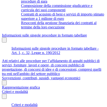
procedure di gara
Composizione della commissione giudicatrice e
curricula dei suoi componenti
Contratti di acquisto di beni e servizi di importo stimato
superiore a 1 milione di euro
Resoconti della gestione finanziaria dei contratti al
termine della loro esecuzione
Informazioni sulle singole procedure in formato tabellare
Informazioni sulle singole procedure in formato tabellare -
Art. 1, c. 32, Legge n. 190/2012
Atti relativi alle procedure per l’affidamento di appalti pubblici di
servizi, forniture, lavori e opere, di concorsi pubblici di
progettazione, di concorsi di idee e di concessioni, compresi quelli
tra enti nell'ambito del settore pubblico
Sovvenzioni, contributi, sussidi, vantaggi economici
Rappresentazione grafica
Criteri e modalità
Criteri e modalità