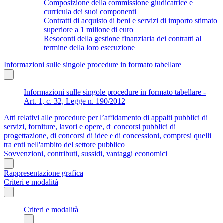
Composizione della commissione giudicatrice e
curricula dei suoi componenti
Contratti di acquisto di beni e servizi di importo stimato
superiore a 1 milione di euro
Resoconti della gestione finanziaria dei contratti al
termine della loro esecuzione
Informazioni sulle singole procedure in formato tabellare
Informazioni sulle singole procedure in formato tabellare -
Art. 1, c. 32, Legge n. 190/2012
Atti relativi alle procedure per l’affidamento di appalti pubblici di
servizi, forniture, lavori e opere, di concorsi pubblici di
progettazione, di concorsi di idee e di concessioni, compresi quelli
tra enti nell'ambito del settore pubblico
Sovvenzioni, contributi, sussidi, vantaggi economici
Rappresentazione grafica
Criteri e modalità
Criteri e modalità