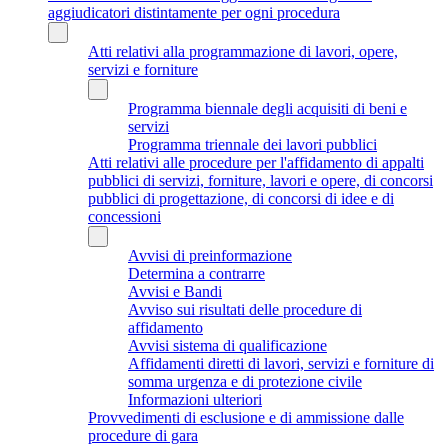
aggiudicatori distintamente per ogni procedura
Atti relativi alla programmazione di lavori, opere,
servizi e forniture
Programma biennale degli acquisiti di beni e
servizi
Programma triennale dei lavori pubblici
Atti relativi alle procedure per l'affidamento di appalti
pubblici di servizi, forniture, lavori e opere, di concorsi
pubblici di progettazione, di concorsi di idee e di
concessioni
Avvisi di preinformazione
Determina a contrarre
Avvisi e Bandi
Avviso sui risultati delle procedure di
affidamento
Avvisi sistema di qualificazione
Affidamenti diretti di lavori, servizi e forniture di
somma urgenza e di protezione civile
Informazioni ulteriori
Provvedimenti di esclusione e di ammissione dalle
procedure di gara