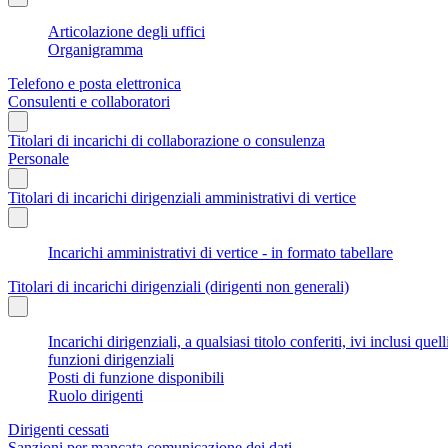
Articolazione degli uffici
Organigramma
Telefono e posta elettronica
Consulenti e collaboratori
Titolari di incarichi di collaborazione o consulenza
Personale
Titolari di incarichi dirigenziali amministrativi di vertice
Incarichi amministrativi di vertice - in formato tabellare
Titolari di incarichi dirigenziali (dirigenti non generali)
Incarichi dirigenziali, a qualsiasi titolo conferiti, ivi inclusi q
funzioni dirigenziali
Posti di funzione disponibili
Ruolo dirigenti
Dirigenti cessati
Sanzioni per mancata comunicazione dei dati