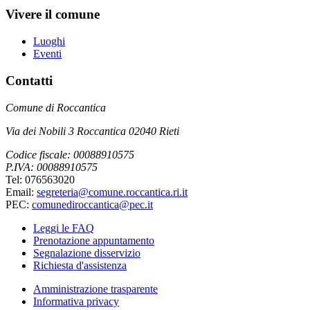
Vivere il comune
Luoghi
Eventi
Contatti
Comune di Roccantica
Via dei Nobili 3 Roccantica 02040 Rieti
Codice fiscale: 00088910575
P.IVA: 00088910575
Tel: 076563020
Email:
segreteria@comune.roccantica.ri.it
PEC:
comunediroccantica@pec.it
Leggi le FAQ
Prenotazione appuntamento
Segnalazione disservizio
Richiesta d'assistenza
Amministrazione trasparente
Informativa privacy