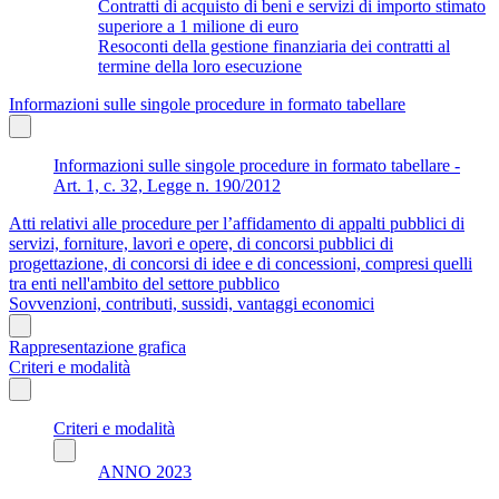
Contratti di acquisto di beni e servizi di importo stimato
superiore a 1 milione di euro
Resoconti della gestione finanziaria dei contratti al
termine della loro esecuzione
Informazioni sulle singole procedure in formato tabellare
Informazioni sulle singole procedure in formato tabellare -
Art. 1, c. 32, Legge n. 190/2012
Atti relativi alle procedure per l’affidamento di appalti pubblici di
servizi, forniture, lavori e opere, di concorsi pubblici di
progettazione, di concorsi di idee e di concessioni, compresi quelli
tra enti nell'ambito del settore pubblico
Sovvenzioni, contributi, sussidi, vantaggi economici
Rappresentazione grafica
Criteri e modalità
Criteri e modalità
ANNO 2023