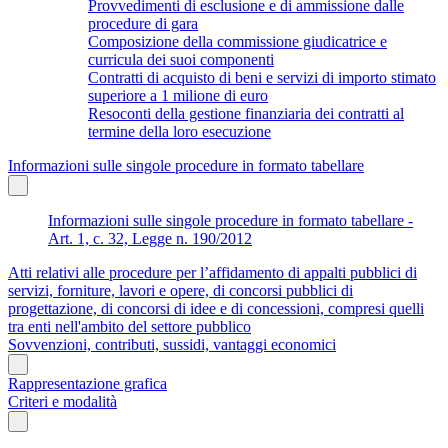
Provvedimenti di esclusione e di ammissione dalle
procedure di gara
Composizione della commissione giudicatrice e
curricula dei suoi componenti
Contratti di acquisto di beni e servizi di importo stimato
superiore a 1 milione di euro
Resoconti della gestione finanziaria dei contratti al
termine della loro esecuzione
Informazioni sulle singole procedure in formato tabellare
Informazioni sulle singole procedure in formato tabellare -
Art. 1, c. 32, Legge n. 190/2012
Atti relativi alle procedure per l’affidamento di appalti pubblici di
servizi, forniture, lavori e opere, di concorsi pubblici di
progettazione, di concorsi di idee e di concessioni, compresi quelli
tra enti nell'ambito del settore pubblico
Sovvenzioni, contributi, sussidi, vantaggi economici
Rappresentazione grafica
Criteri e modalità