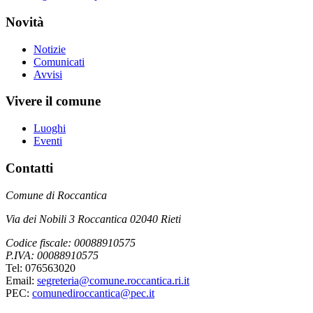
Novità
Notizie
Comunicati
Avvisi
Vivere il comune
Luoghi
Eventi
Contatti
Comune di Roccantica
Via dei Nobili 3 Roccantica 02040 Rieti
Codice fiscale: 00088910575
P.IVA: 00088910575
Tel: 076563020
Email:
segreteria@comune.roccantica.ri.it
PEC:
comunediroccantica@pec.it