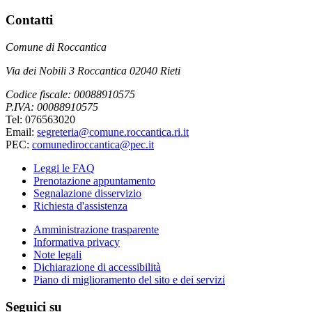
Contatti
Comune di Roccantica
Via dei Nobili 3 Roccantica 02040 Rieti
Codice fiscale: 00088910575
P.IVA: 00088910575
Tel: 076563020
Email:
segreteria@comune.roccantica.ri.it
PEC:
comunediroccantica@pec.it
Leggi le FAQ
Prenotazione appuntamento
Segnalazione disservizio
Richiesta d'assistenza
Amministrazione trasparente
Informativa privacy
Note legali
Dichiarazione di accessibilità
Piano di miglioramento del sito e dei servizi
Seguici su