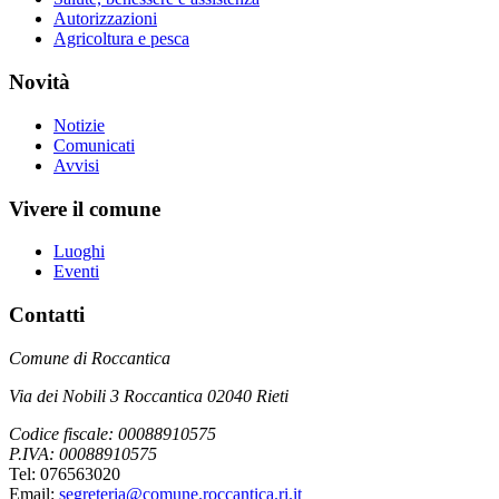
Autorizzazioni
Agricoltura e pesca
Novità
Notizie
Comunicati
Avvisi
Vivere il comune
Luoghi
Eventi
Contatti
Comune di Roccantica
Via dei Nobili 3 Roccantica 02040 Rieti
Codice fiscale: 00088910575
P.IVA: 00088910575
Tel: 076563020
Email:
segreteria@comune.roccantica.ri.it